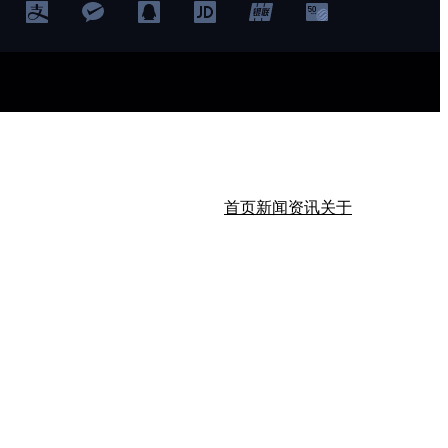
首页
新闻
资讯
关于