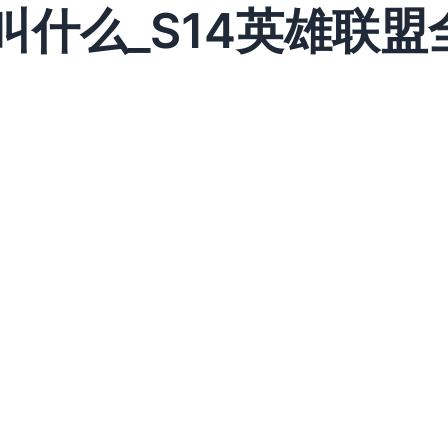
叫什么_S14英雄联