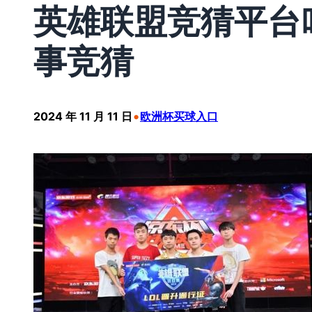
英雄联盟竞猜平台
事竞猜
•
2024 年 11 月 11 日
欧洲杯买球入口