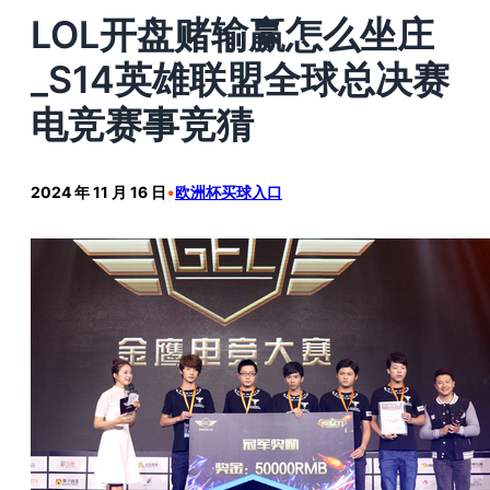
LOL开盘赌输赢怎么坐庄
_S14英雄联盟全球总决赛
电竞赛事竞猜
2024 年 11 月 16 日
•
欧洲杯买球入口