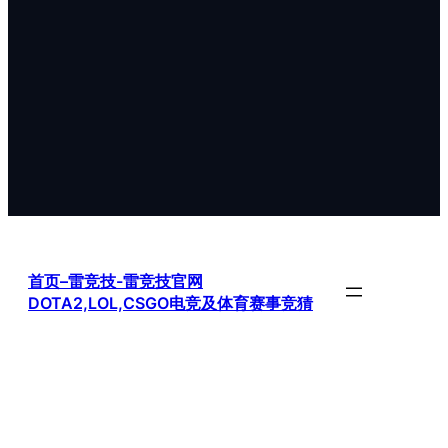
首页–雷竞技-雷竞技官网
DOTA2,LOL,CSGO电竞及体育赛事竞猜