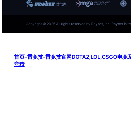
跳
至
内
首页–雷竞技-雷竞技官网DOTA2,LOL,CSGO电
竞猜
容