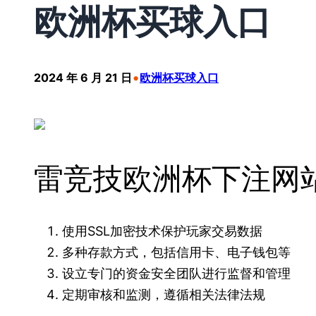
欧洲杯买球入口
•
2024 年 6 月 21 日
欧洲杯买球入口
雷竞技欧洲杯下注网
使用SSL加密技术保护玩家交易数据
多种存款方式，包括信用卡、电子钱包等
设立专门的资金安全团队进行监督和管理
定期审核和监测，遵循相关法律法规