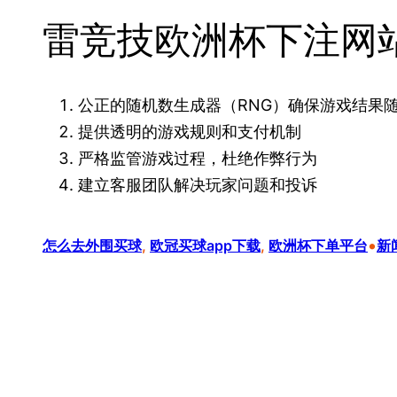
雷竞技欧洲杯下注网
公正的随机数生成器（RNG）确保游戏结果
提供透明的游戏规则和支付机制
严格监管游戏过程，杜绝作弊行为
建立客服团队解决玩家问题和投诉
•
怎么去外围买球
, 
欧冠买球app下载
, 
欧洲杯下单平台
新