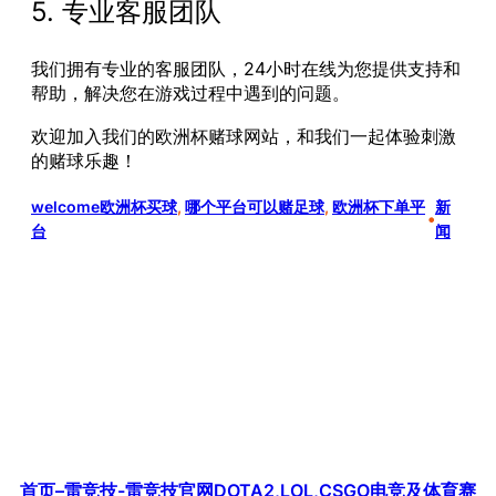
5. 专业客服团队
我们拥有专业的客服团队，24小时在线为您提供支持和
帮助，解决您在游戏过程中遇到的问题。
欢迎加入我们的欧洲杯赌球网站，和我们一起体验刺激
的赌球乐趣！
welcome欧洲杯买球
, 
哪个平台可以赌足球
, 
欧洲杯下单平
新
•
台
闻
首页–雷竞技-雷竞技官网DOTA2,LOL,CSGO电竞及体育赛