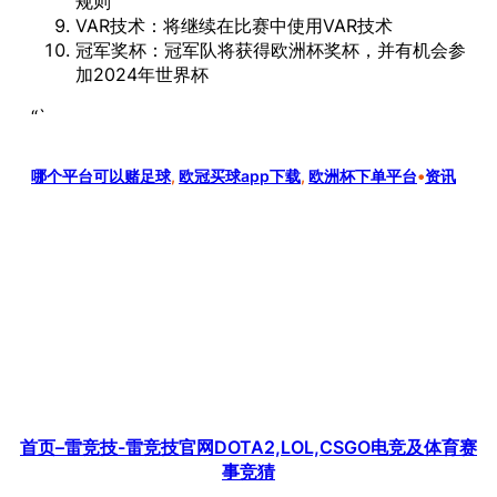
规则
VAR技术：将继续在比赛中使用VAR技术
冠军奖杯：冠军队将获得欧洲杯奖杯，并有机会参
加2024年世界杯
“`
哪个平台可以赌足球
, 
欧冠买球app下载
, 
欧洲杯下单平台
•
资讯
首页–雷竞技-雷竞技官网DOTA2,LOL,CSGO电竞及体育赛
事竞猜