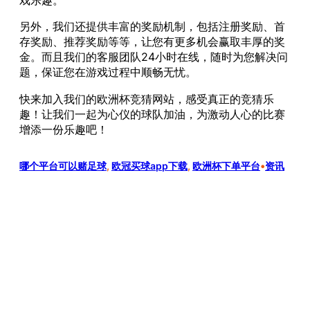
戏乐趣。
另外，我们还提供丰富的奖励机制，包括注册奖励、首
存奖励、推荐奖励等等，让您有更多机会赢取丰厚的奖
金。而且我们的客服团队24小时在线，随时为您解决问
题，保证您在游戏过程中顺畅无忧。
快来加入我们的欧洲杯竞猜网站，感受真正的竞猜乐
趣！让我们一起为心仪的球队加油，为激动人心的比赛
增添一份乐趣吧！
哪个平台可以赌足球
, 
欧冠买球app下载
, 
欧洲杯下单平台
•
资讯