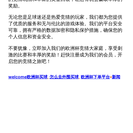
奖励。
无论您是足球迷还是热爱竞猜的玩家，我们都为您提供
了优质的服务和无与伦比的游戏体验。我们的平台安全
可靠，拥有严格的数据加密和隐私保护措施，确保您的
个人信息和资金安全。
不要犹豫，立即加入我们的欧洲杯竞猜大家庭，享受刺
激的比赛和丰厚的奖励！赶快注册成为我们的会员，开
启您的竞猜之旅吧！
welcome欧洲杯买球
, 
怎么去外围买球
, 
欧洲杯下单平台
•
新闻