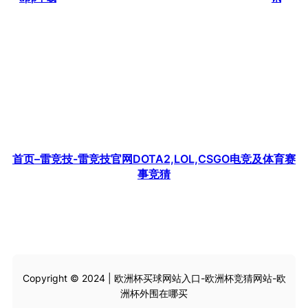
首页–雷竞技-雷竞技官网DOTA2,LOL,CSGO电竞及体育赛
事竞猜
Copyright © 2024 | 欧洲杯买球网站入口-欧洲杯竞猜网站-欧
洲杯外围在哪买