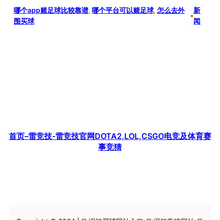
哪个app赌足球比较靠谱
, 
哪个平台可以赌足球
, 
怎么去外
新
•
围买球
闻
首页–雷竞技-雷竞技官网DOTA2,LOL,CSGO电竞及体育赛
事竞猜