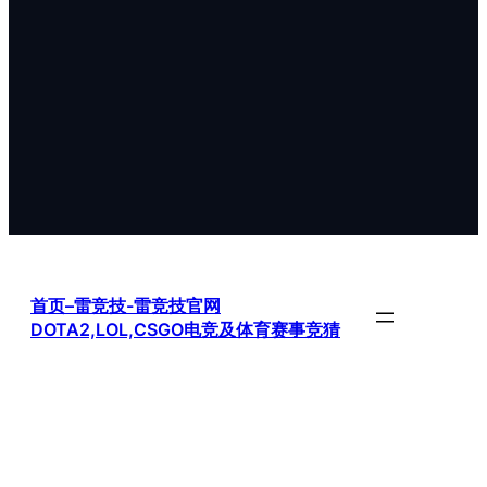
首页–雷竞技-雷竞技官网
DOTA2,LOL,CSGO电竞及体育赛事竞猜