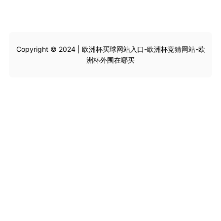
Copyright © 2024 | 欧洲杯买球网站入口-欧洲杯竞猜网站-欧
洲杯外围在哪买