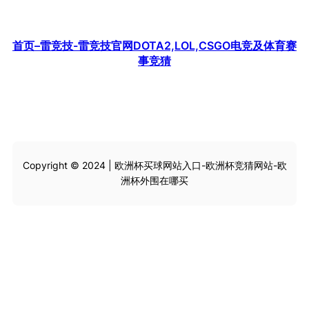
首页–雷竞技-雷竞技官网DOTA2,LOL,CSGO电竞及体育赛
事竞猜
Copyright © 2024 | 欧洲杯买球网站入口-欧洲杯竞猜网站-欧
洲杯外围在哪买