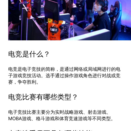
电竞是什么？
电竞是电子竞技的简称，是通过网络或局域网进行的电
子游戏竞技活动。选手通过操作游戏角色进行对战或竞
赛，争夺胜利。
电竞比赛有哪些类型？
电子竞技比赛主要分为实时战略游戏、射击游戏、
MOBA游戏、格斗游戏和体育竞速游戏等不同类型。