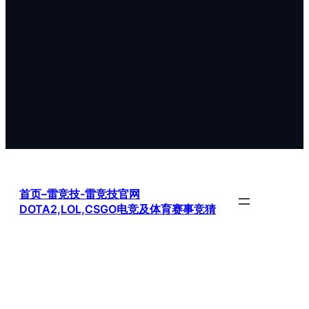
首页–雷竞技-雷竞技官网
DOTA2,LOL,CSGO电竞及体育赛事竞猜