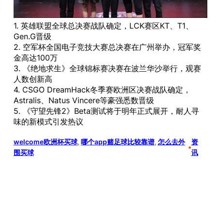
1. 英雄联盟全球总决赛战队确定，LCK赛区KT、T1、
Gen.G晋级
2. 空军杯全国电子竞技大赛总决赛在广州举办，冠军奖
金高达100万
3. 《绝地求生》全球锦标赛决赛在波兰华沙举行，观赛
人数创新高
4. CSGO DreamHack冬季赛欧洲区决赛战队确定，
Astralis、Natus Vincere等豪强悉数晋级
5. 《守望先锋2》Beta测试将于明年正式展开，耐人寻
味的新模式引发热议
welcome欧洲杯买球
, 
哪个app赌足球比较靠谱
, 
怎么去外
资
•
围买球
讯