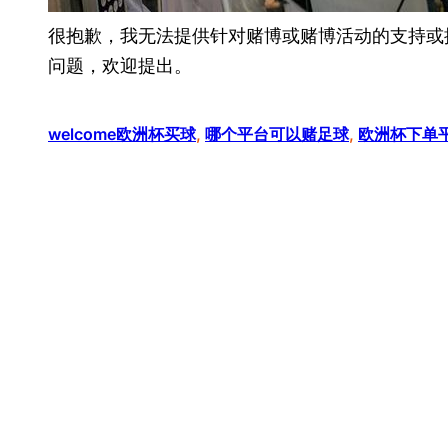
很抱歉，我无法提供针对赌博或赌博活动的支持或
问题，欢迎提出。
welcome欧洲杯买球
, 
哪个平台可以赌足球
, 
欧洲杯下单