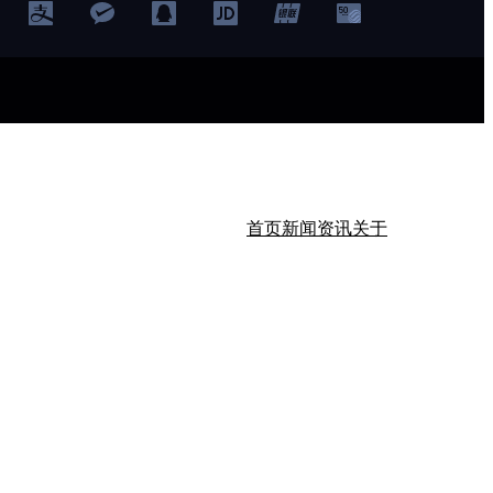
首页
新闻
资讯
关于