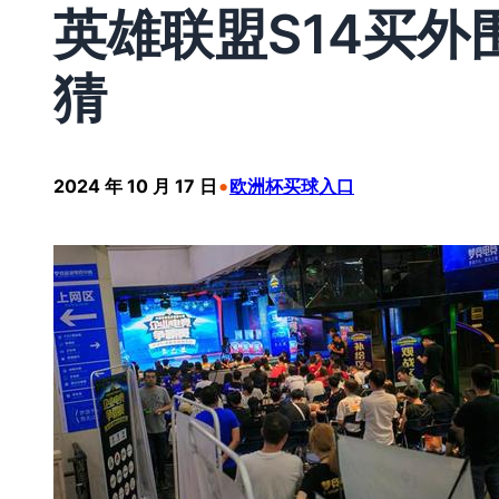
英雄联盟S14买外
猜
•
2024 年 10 月 17 日
欧洲杯买球入口