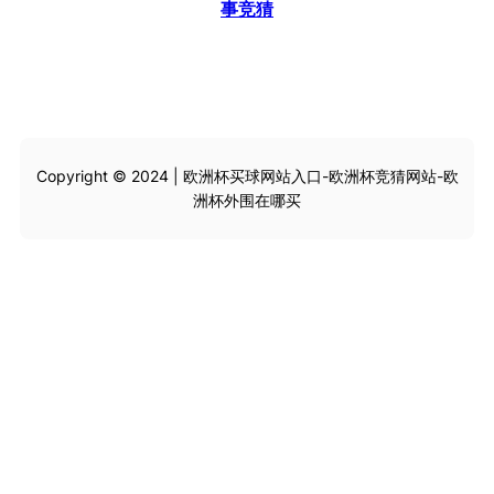
事竞猜
Copyright © 2024 | 欧洲杯买球网站入口-欧洲杯竞猜网站-欧
洲杯外围在哪买