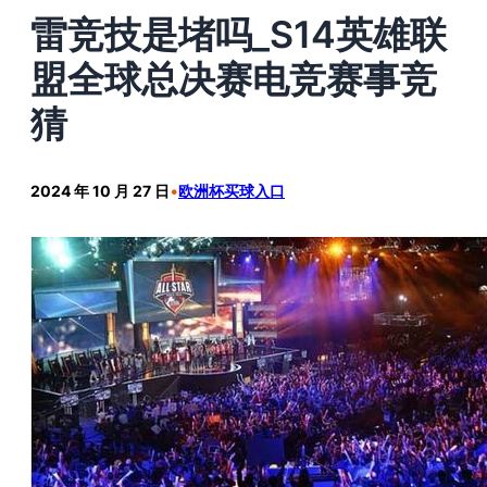
雷竞技是堵吗_S14英雄联
盟全球总决赛电竞赛事竞
猜
2024 年 10 月 27 日
•
欧洲杯买球入口