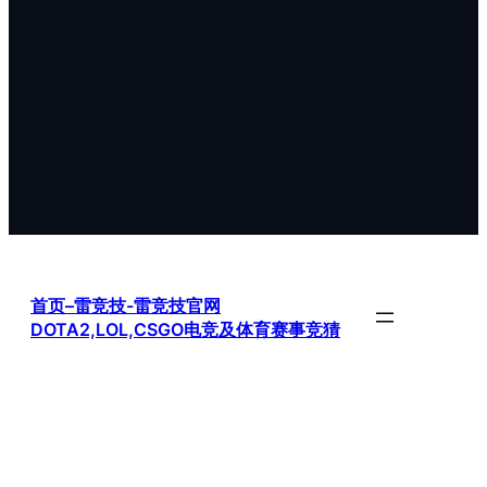
首页–雷竞技-雷竞技官网
DOTA2,LOL,CSGO电竞及体育赛事竞猜