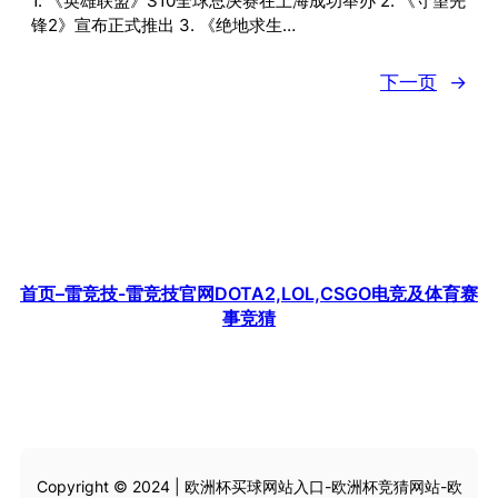
1. 《英雄联盟》S10全球总决赛在上海成功举办 2. 《守望先
锋2》宣布正式推出 3. 《绝地求生…
下一页
→
首页–雷竞技-雷竞技官网DOTA2,LOL,CSGO电竞及体育赛
事竞猜
Copyright © 2024 | 欧洲杯买球网站入口-欧洲杯竞猜网站-欧