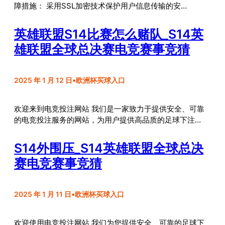
障措施： 采用SSL加密技术保护用户信息传输的安…
英雄联盟S14比赛怎么赌队_S14英
雄联盟全球总决赛电竞赛事竞猜
2025 年 1 月 12 日
•
欧洲杯买球入口
欢迎来到电竞投注网站 我们是一家致力于提供安全、可靠
的电竞投注服务的网站，为用户提供高品质的足球下注…
S14外围压_S14英雄联盟全球总决
赛电竞赛事竞猜
2025 年 1 月 11 日
•
欧洲杯买球入口
欢迎使用电竞投注网站 我们为您提供安全、可靠的足球下