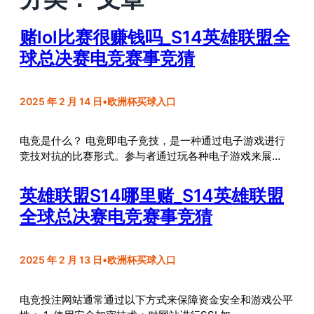
赌lol比赛很赚钱吗_S14英雄联盟全
球总决赛电竞赛事竞猜
2025 年 2 月 14 日
•
欧洲杯买球入口
电竞是什么？ 电竞即电子竞技，是一种通过电子游戏进行
竞技对抗的比赛形式。参与者通过玩各种电子游戏来展…
英雄联盟S14哪里赌_S14英雄联盟
全球总决赛电竞赛事竞猜
2025 年 2 月 13 日
•
欧洲杯买球入口
电竞投注网站通常通过以下方式来保障资金安全和游戏公平