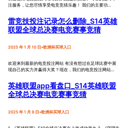
注服务，让您尽情享受电竞竞猜乐趣！ 我们的主要功…
雷竞技投注记录怎么删除_S14英雄
联盟全球总决赛电竞赛事竞猜
2025 年 1 月 10 日
•
欧洲杯买球入口
欢迎来到最新的电竞投注网站 有没有想过在足球比赛中展
现自己的实力并赢得大奖？现在，我们的电竞投注网站…
英雄联盟app看盘口_S14英雄联盟
全球总决赛电竞赛事竞猜
2025 年 1 月 9 日
•
欧洲杯买球入口