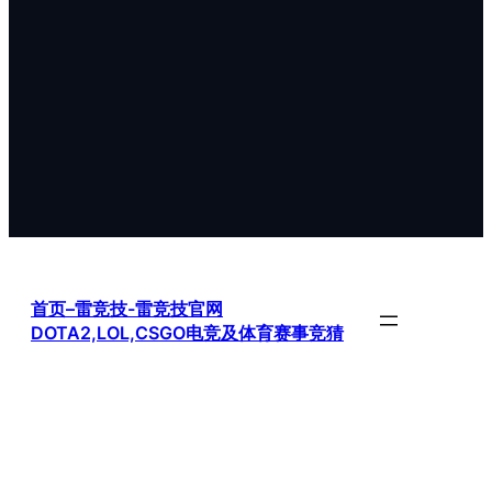
首页–雷竞技-雷竞技官网
DOTA2,LOL,CSGO电竞及体育赛事竞猜