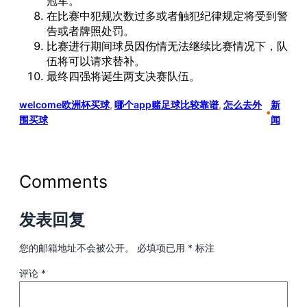
冠军。
在比赛中犯规次数过多或者触犯纪律规定将受到警
告或者牌照处罚。
比赛进行期间球员因伤情无法继续比赛情况下，队
伍将可以请求替补。
最终四强将诞生两支决赛队伍。
welcome欧洲杯买球
, 
哪个app赌足球比较靠谱
, 
怎么去外
新
•
围买球
闻
Comments
发表回复
您的邮箱地址不会被公开。
必填项已用
*
标注
评论
*