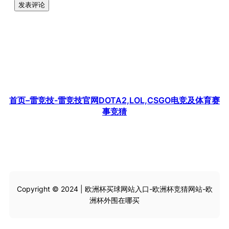
首页–雷竞技-雷竞技官网DOTA2,LOL,CSGO电竞及体育赛
事竞猜
Copyright © 2024 | 欧洲杯买球网站入口-欧洲杯竞猜网站-欧
洲杯外围在哪买