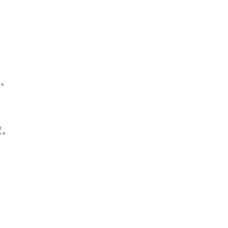
取。
查。
。