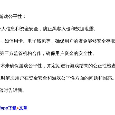
游戏公平性：
户的个人信息和资金安全，防止黑客入侵和数据泄露。
道，如信用卡、电子钱包等，确保用户的资金能够安全存
与第三方监管机构合作，确保用户资金的安全性。
）技术来确保游戏公平性，并定期进行游戏结果的公正性检
，及时解决用户在资金安全和游戏公平性方面的问题和困惑
随时告诉我。
•
app下载
文章