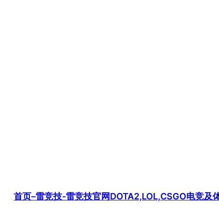
首页–雷竞技-雷竞技官网DOTA2,LOL,CSGO电竞