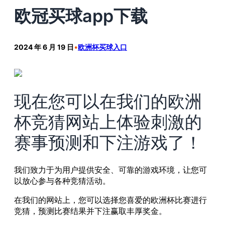
欧冠买球app下载
2024 年 6 月 19 日
•
欧洲杯买球入口
现在您可以在我们的欧洲
杯竞猜网站上体验刺激的
赛事预测和下注游戏了！
我们致力于为用户提供安全、可靠的游戏环境，让您可
以放心参与各种竞猜活动。
在我们的网站上，您可以选择您喜爱的欧洲杯比赛进行
竞猜，预测比赛结果并下注赢取丰厚奖金。