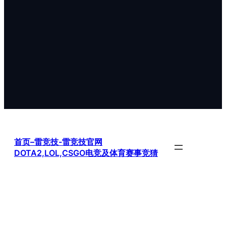
首页–雷竞技-雷竞技官网
DOTA2,LOL,CSGO电竞及体育赛事竞猜