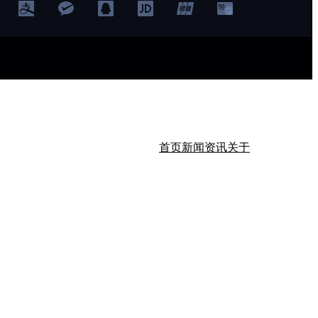
首页
新闻
资讯
关于