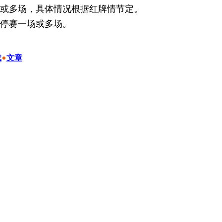
或多场，具体情况根据红牌情节定。
停赛一场或多场。
•
载
文章