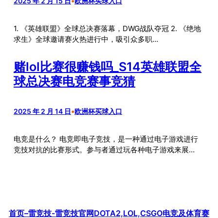
2025 年 2 月 15 日
•
欧洲杯买球入口
1. 《英雄联盟》全球总决赛落幕，DWG战队夺冠 2. 《绝地
求生》全球邀请赛火热进行中，吸引众多职…
赌lol比赛很赚钱吗_S14英雄联盟全
球总决赛电竞赛事竞猜
2025 年 2 月 14 日
•
欧洲杯买球入口
电竞是什么？ 电竞即电子竞技，是一种通过电子游戏进行
竞技对抗的比赛形式。参与者通过玩各种电子游戏来展…
首页–雷竞技-雷竞技官网DOTA2,LOL,CSGO电竞及体育赛