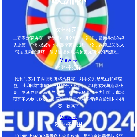
欧洲杯买球
上赛季欧冠决赛，罗德里打进全场唯一进球，帮助曼城夺得
队史第一个欧冠冠军；本赛季英超最后一轮，罗德里又攻入
锁定胜局的进球，帮助曼城实现英超史无前例的四连冠。
View →
欧洲杯竞猜
比利时安排了两场欧洲杯热身赛，对手分别是黑山和卢森
堡。比利时在本届欧洲杯被分入E组，小组赛依次与斯洛伐
克、罗马尼亚、乌克兰交锋。卢宁是乌克兰主力门将，库尔
图瓦不来参加欧洲杯，两位皇马竞争对手无缘在欧洲杯小组
赛一较高下
View →
欧洲杯外围
2024欧洲杯VAR显示官方合作伙伴，是50余年显示技术沉