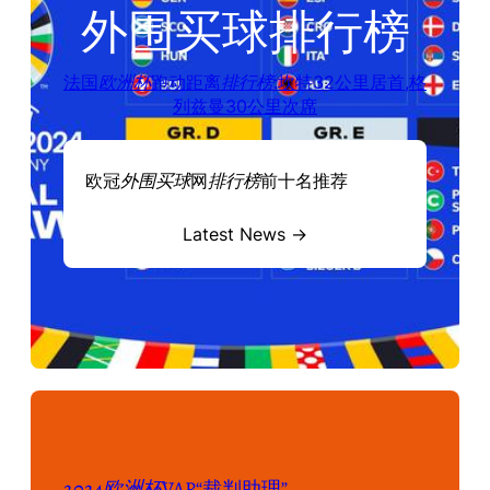
外围买球排行榜
法国
欧洲杯
跑动距离
排行榜
:坎特32公里居首,格
列兹曼30公里次席
欧冠
外围买球
网
排行榜
前十名推荐
Latest News →
2024
欧洲杯
VAR“裁判助理”