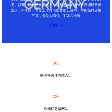
淀，彰显中国显示技术实力。最新发布的奥维睿沃调研数据
显示，今年第一季度全球彩电出货前五强中，中国品牌占据
三席，分别为海信、TCL和小米
View →
365
欧洲杯买球网站入口
20+
欧洲杯竞猜网站