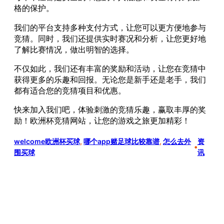
格的保护。
我们的平台支持多种支付方式，让您可以更方便地参与
竞猜。同时，我们还提供实时赛况和分析，让您更好地
了解比赛情况，做出明智的选择。
不仅如此，我们还有丰富的奖励和活动，让您在竞猜中
获得更多的乐趣和回报。无论您是新手还是老手，我们
都有适合您的竞猜项目和优惠。
快来加入我们吧，体验刺激的竞猜乐趣，赢取丰厚的奖
励！欧洲杯竞猜网站，让您的游戏之旅更加精彩！
welcome欧洲杯买球
, 
哪个app赌足球比较靠谱
, 
怎么去外
资
•
围买球
讯