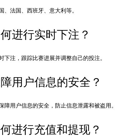
国、法国、西班牙、意大利等。
如何进行实时下注？
时下注，跟踪比赛进展并调整自己的投注。
保障用户信息的安全？
保障用户信息的安全，防止信息泄露和被盗用。
如何进行充值和提现？