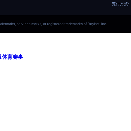
竞及体育赛事