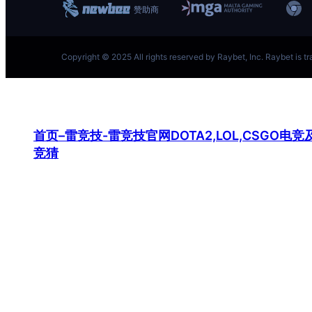
跳
至
内
首页–雷竞技-雷竞技官网DOTA2,LOL,CSGO电
竞猜
容