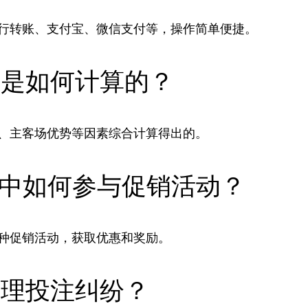
行转账、支付宝、微信支付等，操作简单便捷。
率是如何计算的？
、主客场优势等因素综合计算得出的。
站中如何参与促销活动？
种促销活动，获取优惠和奖励。
处理投注纠纷？