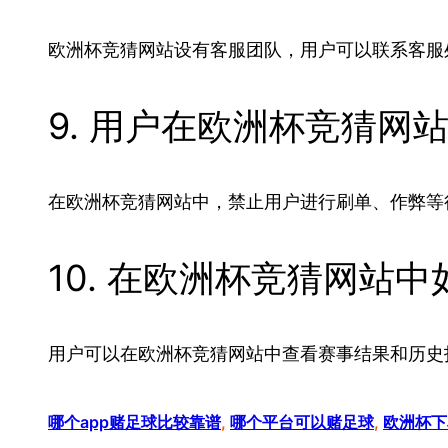
欧洲杯竞猜网站设有客服团队，用户可以联系客服
9. 用户在欧洲杯竞猜网
在欧洲杯竞猜网站中，禁止用户进行刷单、作弊等
10. 在欧洲杯竞猜网站
用户可以在欧洲杯竞猜网站中查看赛事结果和历史
哪个app赌足球比较靠谱
, 
哪个平台可以赌足球
, 
欧洲杯下