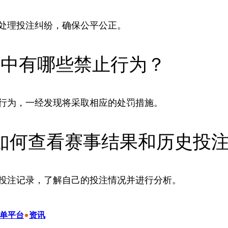
处理投注纠纷，确保公平公正。
站中有哪些禁止行为？
行为，一经发现将采取相应的处罚措施。
中如何查看赛事结果和历史投
投注记录，了解自己的投注情况并进行分析。
•
单平台
资讯