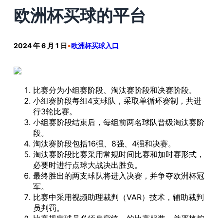
欧洲杯买球的平台
2024 年 6 月 1 日
•
欧洲杯买球入口
比赛分为小组赛阶段、淘汰赛阶段和决赛阶段。
小组赛阶段每组4支球队，采取单循环赛制，共进
行3轮比赛。
小组赛阶段结束后，每组前两名球队晋级淘汰赛阶
段。
淘汰赛阶段包括16强、8强、4强和决赛。
淘汰赛阶段比赛采用常规时间比赛和加时赛形式，
必要时进行点球大战决出胜负。
最终胜出的两支球队将进入决赛，并争夺欧洲杯冠
军。
比赛中采用视频助理裁判（VAR）技术，辅助裁判
员判罚。