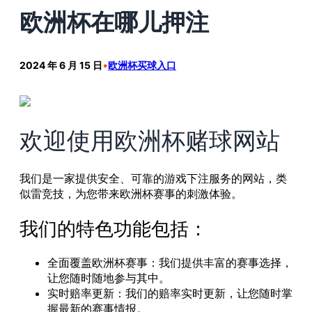
欧洲杯在哪儿押注
2024 年 6 月 15 日
•
欧洲杯买球入口
欢迎使用欧洲杯赌球网站
我们是一家提供安全、可靠的游戏下注服务的网站，类
似雷竞技，为您带来欧洲杯赛事的刺激体验。
我们的特色功能包括：
全面覆盖欧洲杯赛事：我们提供丰富的赛事选择，
让您随时随地参与其中。
实时赔率更新：我们的赔率实时更新，让您随时掌
握最新的赛事情报。