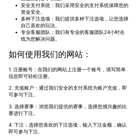
安全支付系统：我们采用安全的支付系统保障您的
资金安全。
多种下注选项：我们提供多种下注选项，让您选择
自己喜欢的玩法。
专业客服团队：我们有专业的客服团队24小时在
线为您解决问题。
如何使用我们的网站：
1. 注册账号：在我们的网站上注册一个账号，填写简单
信息即可轻松注册。
2. 充值账户：通过我们安全的支付系统为账户充值，即
可参与下注。
3. 选择赛事：浏览我们提供的赛事，选择您感兴趣的比
赛进行下注。
4. 下注：选择您喜欢的下注选项，输入下注金额，确认
即可参与下注。