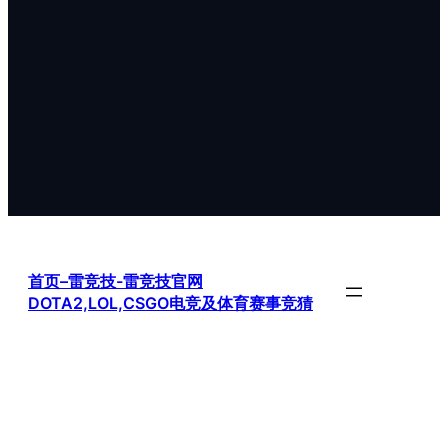
首页–雷竞技-雷竞技官网
DOTA2,LOL,CSGO电竞及体育赛事竞猜