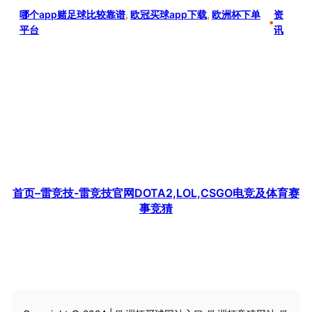
哪个app赌足球比较靠谱
, 
欧冠买球app下载
, 
欧洲杯下单
资
•
平台
讯
首页–雷竞技-雷竞技官网DOTA2,LOL,CSGO电竞及体育赛
事竞猜