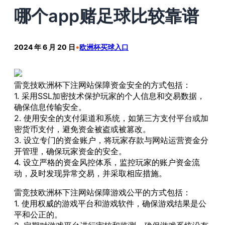
哪个app赌足球比较靠谱
2024 年 6 月 20 日
•
欧洲杯买球入口
雷竞技欧洲杯下注网站保障资金安全的方式包括：
1. 采用SSL加密技术保护玩家的个人信息和交易数据，
确保信息传输安全。
2. 使用安全的支付渠道和系统，如第三方支付平台或加
密货币支付，避免资金被盗或被篡改。
3. 设立专门的资金账户，将玩家存款与网站运营资金分
开管理，确保玩家资金的安全。
4. 设立严格的资金风控体系，监控玩家的账户资金流
动，及时发现异常交易，并采取相应措施。
雷竞技欧洲杯下注网站保障游戏公平的方式包括：
1. 使用权威的游戏平台和游戏软件，确保游戏结果是公
平和公正的。