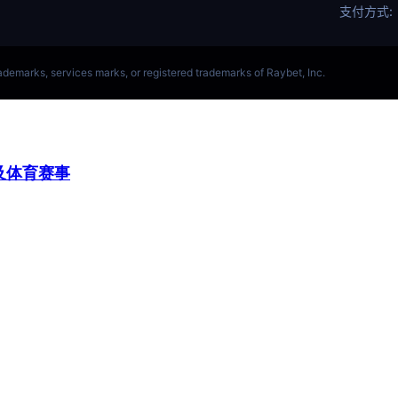
竞及体育赛事