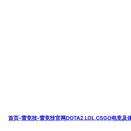
首页–雷竞技-雷竞技官网DOTA2,LOL,CSGO电竞