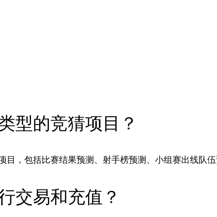
类型的竞猜项目？
项目，包括比赛结果预测、射手榜预测、小组赛出线队伍
行交易和充值？