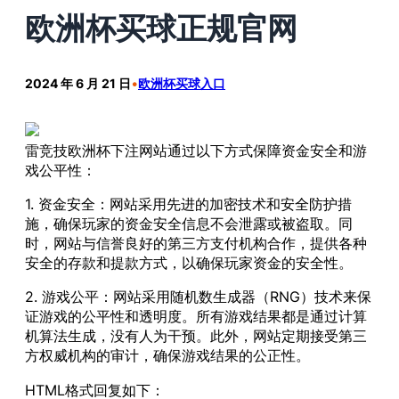
欧洲杯买球正规官网
2024 年 6 月 21 日
•
欧洲杯买球入口
雷竞技欧洲杯下注网站通过以下方式保障资金安全和游
戏公平性：
1. 资金安全：网站采用先进的加密技术和安全防护措
施，确保玩家的资金安全信息不会泄露或被盗取。同
时，网站与信誉良好的第三方支付机构合作，提供各种
安全的存款和提款方式，以确保玩家资金的安全性。
2. 游戏公平：网站采用随机数生成器（RNG）技术来保
证游戏的公平性和透明度。所有游戏结果都是通过计算
机算法生成，没有人为干预。此外，网站定期接受第三
方权威机构的审计，确保游戏结果的公正性。
HTML格式回复如下：