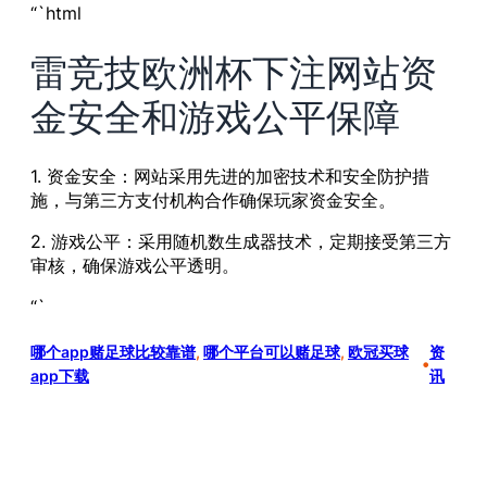
“`html
雷竞技欧洲杯下注网站资
金安全和游戏公平保障
1. 资金安全：网站采用先进的加密技术和安全防护措
施，与第三方支付机构合作确保玩家资金安全。
2. 游戏公平：采用随机数生成器技术，定期接受第三方
审核，确保游戏公平透明。
“`
哪个app赌足球比较靠谱
, 
哪个平台可以赌足球
, 
欧冠买球
资
•
app下载
讯