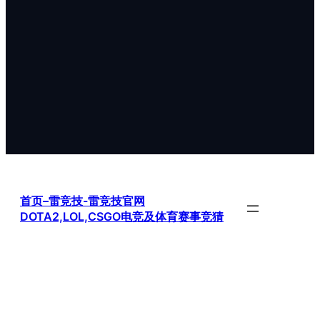
首页–雷竞技-雷竞技官网
DOTA2,LOL,CSGO电竞及体育赛事竞猜