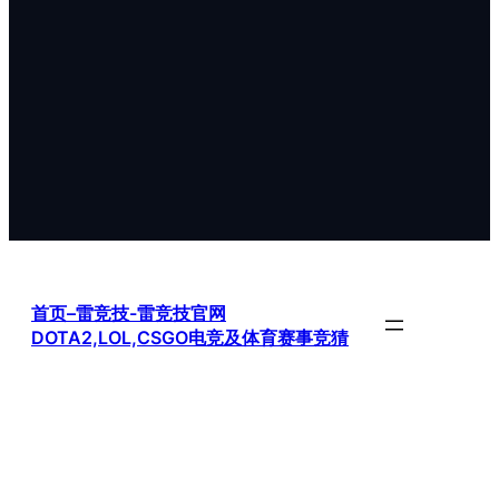
首页–雷竞技-雷竞技官网
DOTA2,LOL,CSGO电竞及体育赛事竞猜