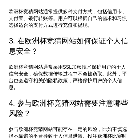
欧洲杯竞猜网站通常提供多种支付方式，包括信用卡、
支付宝、银行转账等。用户可以根据自己的需求和习惯
选择适合的支付方式进行充值和提现。
3. 在欧洲杯竞猜网站如何保证个人信
息安全？
欧洲杯竞猜网站通常采用SSL加密技术保护用户的个人
信息安全，确保数据传输过程中不会被窃取。此外，平
台也会遵守相关的隐私政策，严格保护用户的个人信
息。
4. 参与欧洲杯竞猜网站需要注意哪些
风险？
参与欧洲杯竞猜网站可能存在一定的风险，比如不慎选
择不靠谱的平台导致个人信息泄露、投注欧洲杯比赛时