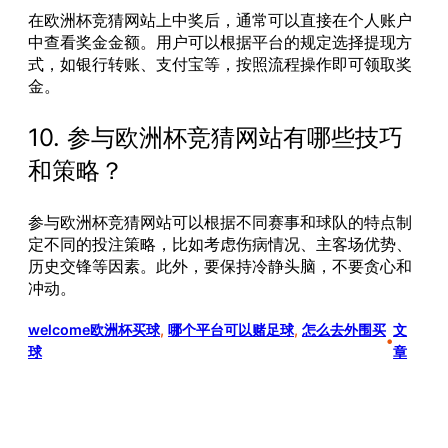
在欧洲杯竞猜网站上中奖后，通常可以直接在个人账户
中查看奖金金额。用户可以根据平台的规定选择提现方
式，如银行转账、支付宝等，按照流程操作即可领取奖
金。
10. 参与欧洲杯竞猜网站有哪些技巧
和策略？
参与欧洲杯竞猜网站可以根据不同赛事和球队的特点制
定不同的投注策略，比如考虑伤病情况、主客场优势、
历史交锋等因素。此外，要保持冷静头脑，不要贪心和
冲动。
welcome欧洲杯买球
, 
哪个平台可以赌足球
, 
怎么去外围买
文
•
球
章