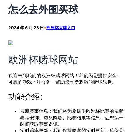
怎么去外围买球
2024 年 6 月 23 日
•
欧洲杯买球入口
欧洲杯赌球网站
欢迎来到我们的欧洲杯赌球网站！我们为您提供安全、
可靠的游戏下注服务，帮助您享受刺激的赌球乐趣。
功能介绍:
最新赛事信息：我们将为您提供欧洲杯比赛的最新
赛程安排、球队阵容、比赛结果等信息，让您第一
时间获取赛事资讯。
实时赔率更新：我们保持赔率的实时更新，确保您