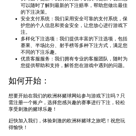
可以随时了解到最新的下注赔率，帮助您做出最佳
的下注决策。
安全支付系统：我们采用安全可靠的支付系统，保
护您的个人信息和资金安全，让您放心进行游戏下
注。
多样化下注选项：我们提供丰富的下注选项，包括
赛果、半场比分、射手榜等多种下注方式，满足您
不同的下注乐趣。
优质客服服务：我们拥有专业的客服团队，随时为
您提供帮助和支持，解答您在游戏中遇到的问题。
如何开始：
想要开始在我们的欧洲杯赌球网站参与游戏下注吗？只
需注册一个账户，选择您感兴趣的赛事进行下注，轻松
享受刺激的赌球乐趣！
赶快加入我们，体验刺激的欧洲杯赌球之旅吧！祝您玩
得愉快！