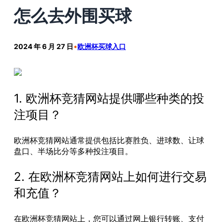
怎么去外围买球
2024 年 6 月 27 日
•
欧洲杯买球入口
1. 欧洲杯竞猜网站提供哪些种类的投
注项目？
欧洲杯竞猜网站通常提供包括比赛胜负、进球数、让球
盘口、半场比分等多种投注项目。
2. 在欧洲杯竞猜网站上如何进行交易
和充值？
在欧洲杯竞猜网站上，您可以通过网上银行转账、支付