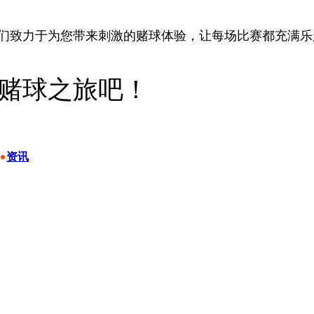
们致力于为您带来刺激的赌球体验，让每场比赛都充满乐
赌球之旅吧！
•
资讯