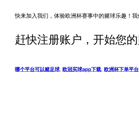
快来加入我们，体验欧洲杯赛事中的赌球乐趣！我
赶快注册账户，开始您的
哪个平台可以赌足球
, 
欧冠买球app下载
, 
欧洲杯下单平台