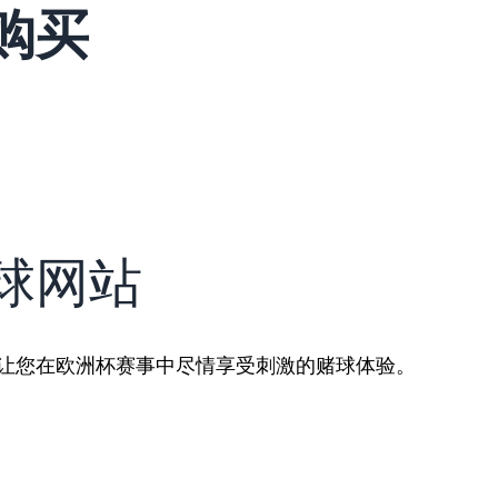
购买
球网站
让您在欧洲杯赛事中尽情享受刺激的赌球体验。