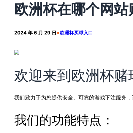
欧洲杯在哪个网站
•
2024 年 6 月 29 日
欧洲杯买球入口
欢迎来到欧洲杯赌
我们致力于为您提供安全、可靠的游戏下注服务，
我们的功能特点：