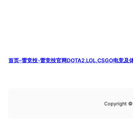
首页–雷竞技-雷竞技官网DOTA2,LOL,CSGO电竞
Copyrig