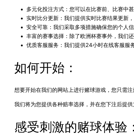
多元化投注方式：您可以在比赛前、比赛中甚
实时比分更新：我们提供实时比赛结果更新，
安全可靠：我们采取多项措施确保您的个人信
丰富的赛事选择：除了欧洲杯赛事外，我们还
优质客服服务：我们提供24小时在线客服服
如何开始：
想要开始在我们的网站上进行赌球游戏，您只需注
我们将为您提供各种赔率选择，并在您下注后提供
感受刺激的赌球体验