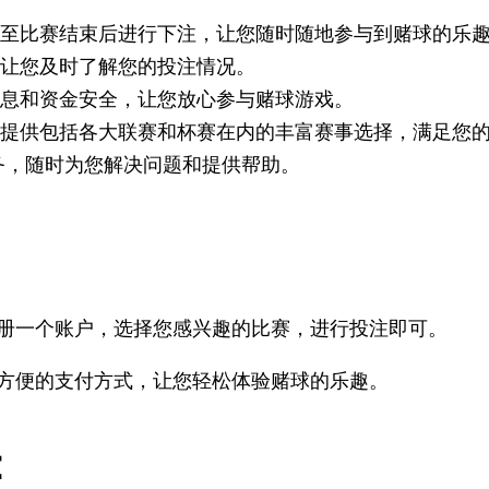
至比赛结束后进行下注，让您随时随地参与到赌球的乐
让您及时了解您的投注情况。
息和资金安全，让您放心参与赌球游戏。
提供包括各大联赛和杯赛在内的丰富赛事选择，满足您
务，随时为您解决问题和提供帮助。
册一个账户，选择您感兴趣的比赛，进行投注即可。
方便的支付方式，让您轻松体验赌球的乐趣。
：