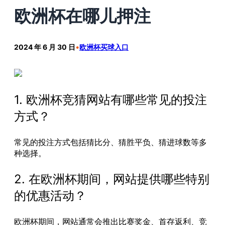
欧洲杯在哪儿押注
2024 年 6 月 30 日
•
欧洲杯买球入口
1. 欧洲杯竞猜网站有哪些常见的投注
方式？
常见的投注方式包括猜比分、猜胜平负、猜进球数等多
种选择。
2. 在欧洲杯期间，网站提供哪些特别
的优惠活动？
欧洲杯期间，网站通常会推出比赛奖金、首存返利、竞