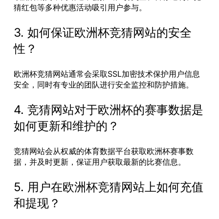
猜红包等多种优惠活动吸引用户参与。
3. 如何保证欧洲杯竞猜网站的安全
性？
欧洲杯竞猜网站通常会采取SSL加密技术保护用户信息
安全，同时有专业的团队进行安全监控和防护措施。
4. 竞猜网站对于欧洲杯的赛事数据是
如何更新和维护的？
竞猜网站会从权威的体育数据平台获取欧洲杯赛事数
据，并及时更新，保证用户获取最新的比赛信息。
5. 用户在欧洲杯竞猜网站上如何充值
和提现？