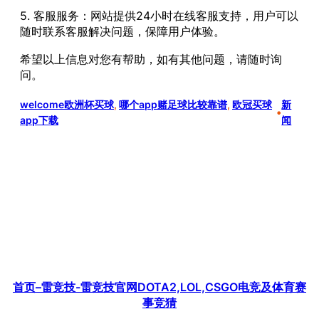
5. 客服服务：网站提供24小时在线客服支持，用户可以
随时联系客服解决问题，保障用户体验。
希望以上信息对您有帮助，如有其他问题，请随时询
问。
welcome欧洲杯买球
, 
哪个app赌足球比较靠谱
, 
欧冠买球
新
•
app下载
闻
首页–雷竞技-雷竞技官网DOTA2,LOL,CSGO电竞及体育赛
事竞猜