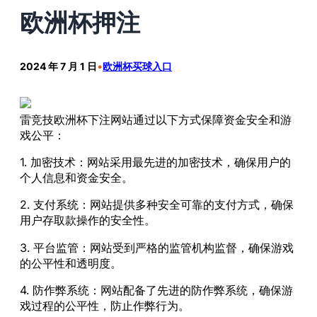
欧洲杯押注
2024 年 7 月 1 日
•
欧洲杯买球入口
雷竞技欧洲杯下注网站通过以下方式保障资金安全和游
戏公平：
1. 加密技术：网站采用最先进的加密技术，确保用户的
个人信息和资金安全。
2. 支付系统：网站提供多种安全可靠的支付方式，确保
用户存取款操作的安全性。
3. 平台监管：网站受到严格的监管机构监督，确保游戏
的公平性和透明度。
4. 防作弊系统：网站配备了先进的防作弊系统，确保游
戏过程的公平性，防止作弊行为。