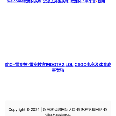
welcome欧洲杯买球
, 
怎么去外围买球
, 
欧洲杯下单平台
•
新闻
首页–雷竞技-雷竞技官网DOTA2,LOL,CSGO电竞及体育赛
事竞猜
Copyright © 2024 | 欧洲杯买球网站入口-欧洲杯竞猜网站-欧
洲杯外围在哪买