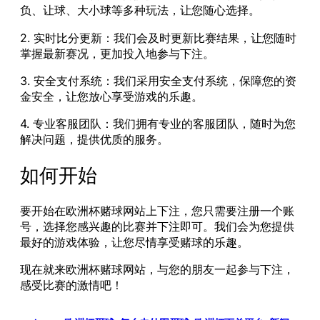
负、让球、大小球等多种玩法，让您随心选择。
2. 实时比分更新：我们会及时更新比赛结果，让您随时
掌握最新赛况，更加投入地参与下注。
3. 安全支付系统：我们采用安全支付系统，保障您的资
金安全，让您放心享受游戏的乐趣。
4. 专业客服团队：我们拥有专业的客服团队，随时为您
解决问题，提供优质的服务。
如何开始
要开始在欧洲杯赌球网站上下注，您只需要注册一个账
号，选择您感兴趣的比赛并下注即可。我们会为您提供
最好的游戏体验，让您尽情享受赌球的乐趣。
现在就来欧洲杯赌球网站，与您的朋友一起参与下注，
感受比赛的激情吧！