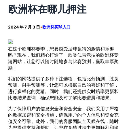
欧洲杯在哪儿押注
2024 年 7 月 3 日
•
欧洲杯买球入口
在这个欧洲杯赛季，想要感受足球竞猜的激情和乐趣
吗？现在，我们精心打造了一款类似雷竞技的欧洲杯竞
猜网站，让您可以随时随地参与比赛预测，赢取丰厚奖
励！
我们的网站提供了多种下注选项，包括比分预测、胜负
预测、射手预测等，让您可以根据自己的喜好和了解，
进行多样化的竞猜。同时，我们还提供实时赔率更新和
比赛结果查询，确保您能及时了解比赛进展和结果。
为了保障用户的信息安全和资金安全，我们采用了严格
的数据加密和安全措施，确保用户的个人信息和资金充
值安全可靠。此外，我们的客服团队全天候在线，随时
为您提供支持和帮助，让您在竞猜过程中更加顺利和愉