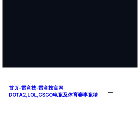
首页–雷竞技-雷竞技官网
DOTA2,LOL,CSGO电竞及体育赛事竞猜