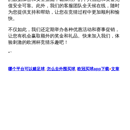
值安全可靠。此外，我们的客服团队全天候在线，随时
为您提供支持和帮助，让您在竞猜过程中更加顺利和愉
快。
不仅如此，我们还定期举办各种优惠活动和赛事促销，
让您有机会赢取额外的奖金和礼品。快来加入我们，体
验刺激的欧洲杯竞猜乐趣吧！
“`
哪个平台可以赌足球
, 
怎么去外围买球
, 
欧冠买球app下载
•
文章