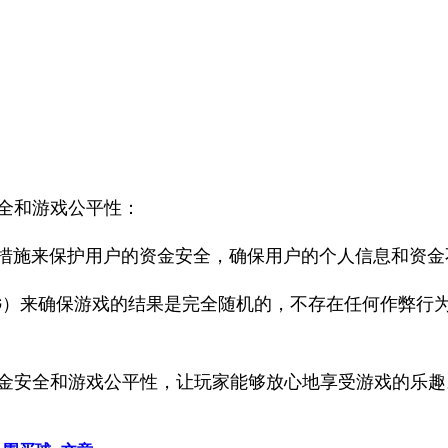
全和游戏公平性：
全措施来保护用户的资金安全，确保用户的个人信息和资
NG）来确保游戏的结果是完全随机的，不存在任何作弊
金安全和游戏公平性，让玩家能够放心地享受游戏的乐趣