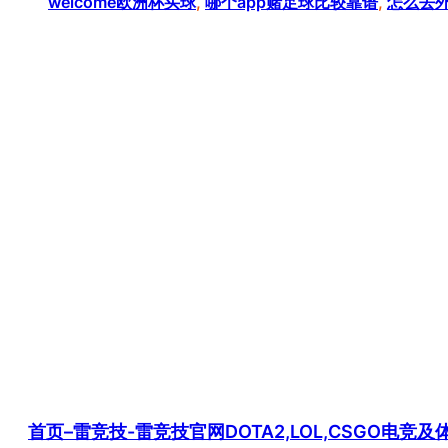
welcome欧洲杯买球
, 
哪个app赌足球比较靠谱
, 
怎么去
首页–雷竞技-雷竞技官网DOTA2,LOL,CSGO电竞