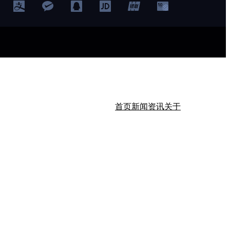
首页
新闻
资讯
关于