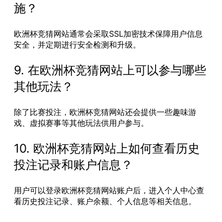
施？
欧洲杯竞猜网站通常会采取SSL加密技术保障用户信息
安全，并定期进行安全检测和升级。
9. 在欧洲杯竞猜网站上可以参与哪些
其他玩法？
除了比赛投注，欧洲杯竞猜网站还会提供一些趣味游
戏、虚拟赛事等其他玩法供用户参与。
10. 欧洲杯竞猜网站上如何查看历史
投注记录和账户信息？
用户可以登录欧洲杯竞猜网站账户后，进入个人中心查
看历史投注记录、账户余额、个人信息等相关信息。