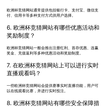
欧洲杯竞猜网站通常提供包括银行卡、支付宝、微信支
付、信用卡等多种支付方式供用户选择。
6. 欧洲杯竞猜网站有哪些优惠活动和
奖励制度？
欧洲杯竞猜网站一般会推出注册红利、首存优惠、连赢
奖金、充值返利等多种优惠活动和奖励制度。
7. 在欧洲杯竞猜网站上可以进行实时
直播观看吗？
一些欧洲杯竞猜网站会提供赛事实时直播功能，用户可
以在线观看比赛，并进行实时投注。
8. 欧洲杯竞猜网站有哪些安全保障措