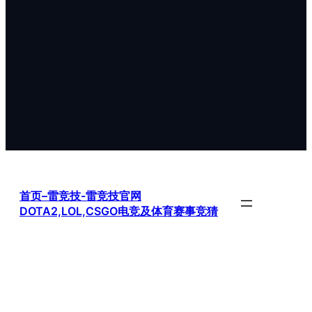
首页–雷竞技-雷竞技官网
DOTA2,LOL,CSGO电竞及体育赛事竞猜