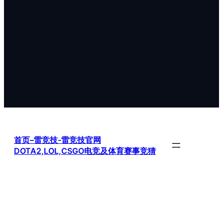
首页–雷竞技-雷竞技官网
DOTA2,LOL,CSGO电竞及体育赛事竞猜