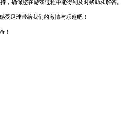
支持，确保您在游戏过程中能得到及时帮助和解答。
感受足球带给我们的激情与乐趣吧！
奇！