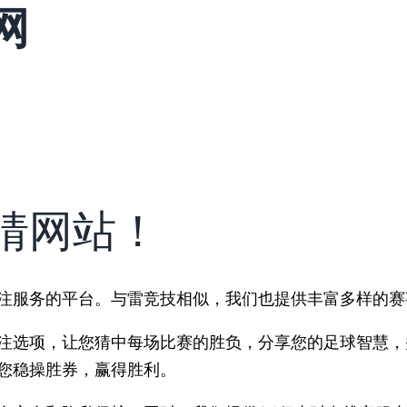
网
猜网站！
注服务的平台。与雷竞技相似，我们也提供丰富多样的赛
注选项，让您猜中每场比赛的胜负，分享您的足球智慧，
您稳操胜券，赢得胜利。