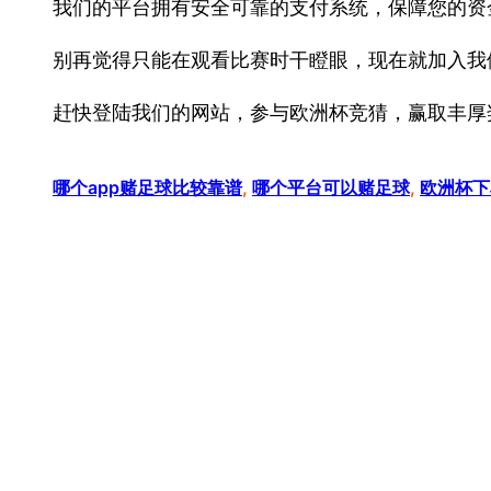
我们的平台拥有安全可靠的支付系统，保障您的资
别再觉得只能在观看比赛时干瞪眼，现在就加入我
赶快登陆我们的网站，参与欧洲杯竞猜，赢取丰厚
哪个app赌足球比较靠谱
, 
哪个平台可以赌足球
, 
欧洲杯下