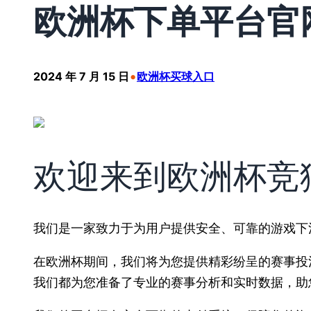
欧洲杯下单平台官
•
2024 年 7 月 15 日
欧洲杯买球入口
欢迎来到欧洲杯竞
我们是一家致力于为用户提供安全、可靠的游戏下
在欧洲杯期间，我们将为您提供精彩纷呈的赛事投
我们都为您准备了专业的赛事分析和实时数据，助