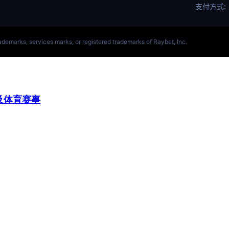
竞及体育赛事