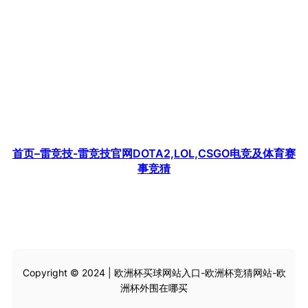
首页–雷竞技-雷竞技官网DOTA2,LOL,CSGO电竞及体育赛
事竞猜
Copyright © 2024 | 欧洲杯买球网站入口-欧洲杯竞猜网站-欧
洲杯外围在哪买