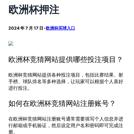
欧洲杯押注
2024 年 7 月 17 日
•
欧洲杯买球入口
欧洲杯竞猜网站提供哪些投注项目？
欧洲杯竞猜网站提供各种投注项目，包括比赛结果、射
手榜、球队排名等多种选择，让玩家可以根据个人喜好
进行投注。
如何在欧洲杯竞猜网站注册账号？
在欧洲杯竞猜网站注册账号通常需要填写个人信息并进
行邮箱或手机验证，然后设定用户名和密码即可完成注
册。