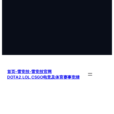
首页–雷竞技-雷竞技官网
DOTA2,LOL,CSGO电竞及体育赛事竞猜