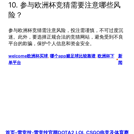
10. 参与欧洲杯竞猜需要注意哪些风
险？
参与欧洲杯竞猜需注意风险，投注需谨慎，不可过度沉
迷。此外，要选择正规合法的竞猜网站，避免受到不良
平台的欺骗，保护个人信息和资金安全。
welcome欧洲杯买球
, 
哪个app赌足球比较靠谱
, 
欧洲杯下
新
•
单平台
闻
首页–雷竞技-雷竞技官网DOTA2,LOL,CSGO电竞及体育赛