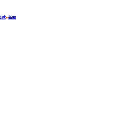
•
买球
新闻