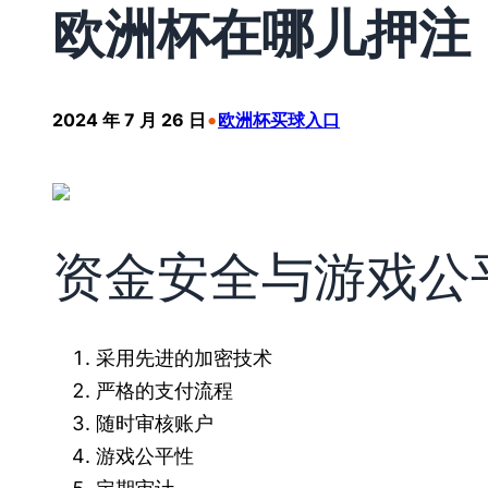
欧洲杯在哪儿押注
•
2024 年 7 月 26 日
欧洲杯买球入口
资金安全与游戏公
采用先进的加密技术
严格的支付流程
随时审核账户
游戏公平性