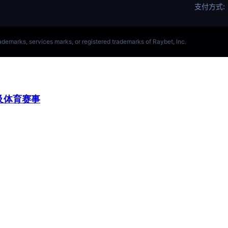
竞及体育赛事