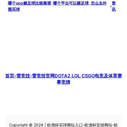
哪个app赌足球比较靠谱
, 
哪个平台可以赌足球
, 
怎么去外
资
•
围买球
讯
首页–雷竞技-雷竞技官网DOTA2,LOL,CSGO电竞及体育赛
事竞猜
Copyright © 2024 | 欧洲杯买球网站入口-欧洲杯竞猜网站-欧