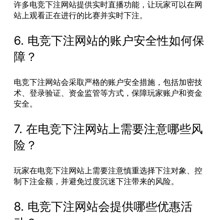
许多电竞下注网站提供实时直播功能，让玩家可以在网
站上观看正在进行的比赛并实时下注。
6. 电竞下注网站的账户安全性如何保
障？
电竞下注网站会采取严格的账户安全措施，包括加密技
术、登录验证、资金监管等方式，保障玩家账户和资金
安全。
7. 在电竞下注网站上需要注意哪些风
险？
玩家在电竞下注网站上需要注意慎重选择下注对象、控
制下注金额，并避免过度沉迷下注带来的风险。
8. 电竞下注网站会提供哪些优惠活