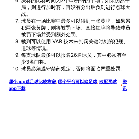
决赛的比赛时间为2个45分钟的半场，如果仍然平
局，则进行加时赛，再没有分出胜负则进行点球大
战。
球员在一场比赛中最多可以得到一张黄牌，如果累
积两张黄牌，则将被罚下场。直接红牌将导致球员
被罚下场并受到额外处罚。
裁判可以使用 VAR 技术来判罚关键时刻的犯规、
进球等情况。
每支球队最多可以报名26名球员，其中必须有至
少3名门将。
球员必须遵守禁药规定，否则将面临严重处罚。
哪个app赌足球比较靠谱
, 
哪个平台可以赌足球
, 
欧冠买球
资
•
app下载
讯