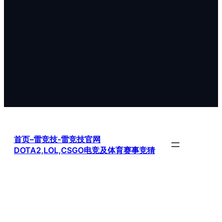
首页–雷竞技-雷竞技官网
DOTA2,LOL,CSGO电竞及体育赛事竞猜