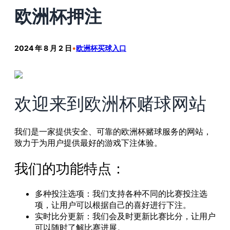
欧洲杯押注
2024 年 8 月 2 日
•
欧洲杯买球入口
欢迎来到欧洲杯赌球网站
我们是一家提供安全、可靠的欧洲杯赌球服务的网站，
致力于为用户提供最好的游戏下注体验。
我们的功能特点：
多种投注选项：我们支持各种不同的比赛投注选
项，让用户可以根据自己的喜好进行下注。
实时比分更新：我们会及时更新比赛比分，让用户
可以随时了解比赛进展。