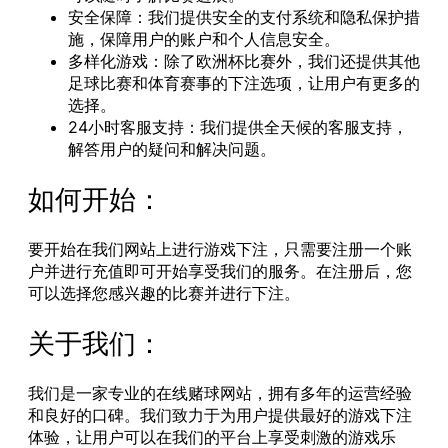
安全保障：我们提供安全的支付系统和隐私保护措
施，保障用户的账户和个人信息安全。
多样化游戏：除了欧洲杯比赛外，我们还提供其他
足球比赛和体育赛事的下注选项，让用户有更多的
选择。
24小时客服支持：我们提供全天候的客服支持，
解答用户的疑问和解决问题。
如何开始：
要开始在我们网站上进行游戏下注，只需要注册一个账
户并进行充值即可开始享受我们的服务。在注册后，您
可以选择您感兴趣的比赛并进行下注。
关于我们：
我们是一家专业的在线赌球网站，拥有多年的运营经验
和良好的口碑。我们致力于为用户提供最好的游戏下注
体验，让用户可以在我们的平台上享受刺激的游戏乐