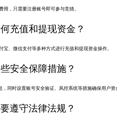
费用，只需要注册账号即可参与竞猜。
如何充值和提现资金？
付宝、微信支付等多种方式进行充值和提现资金操作。
哪些安全保障措施？
信息，同时设置账号安全验证、风控系统等措施确保用户资
需要遵守法律法规？