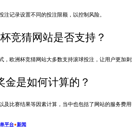
投注记录设置不同的投注限额，以控制风险。
洲杯竞猜网站是否支持？
式，欧洲杯竞猜网站大多数支持滚球投注，让用户更加刺
的奖金是如何计算的？
以及比赛结果等因素计算，当中也包括了网站的服务费用
•
单平台
新闻