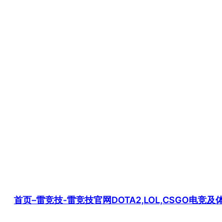
首页–雷竞技-雷竞技官网DOTA2,LOL,CSGO电竞